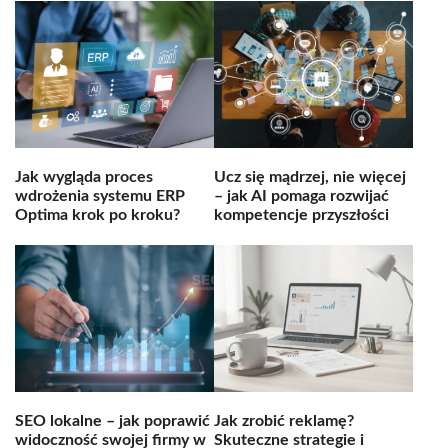
Jak wygląda proces
Ucz się mądrzej, nie więcej
wdrożenia systemu ERP
– jak AI pomaga rozwijać
Optima krok po kroku?
kompetencje przyszłości
SEO lokalne – jak poprawić
Jak zrobić reklamę?
widoczność swojej firmy w
Skuteczne strategie i