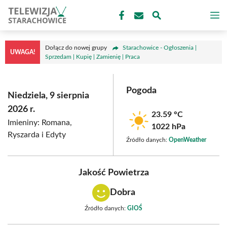
Przejdź
M
do
treści
Dołącz do nowej grupy
Starachowice - Ogłoszenia |
UWAGA!
Sprzedam | Kupię | Zamienię | Praca
Pogoda
Niedziela, 9 sierpnia
2026 r.
23.59 °C
Imieniny: Romana,
1022 hPa
Ryszarda i Edyty
Źródło danych:
OpenWeather
Jakość Powietrza
Dobra
Źródło danych:
GIOŚ