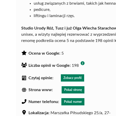
usług związanych z brwiami, takich jak henna
pedicure,
liftingu i laminacji rzęs.
Studio Urody Róż, Tusz i już Olga Wiecha Staracho
unisex, a wizyty najlepiej rezerwować z wyprzedzen
renomę podkreśla ocena 5 na podstawie 198 opinii 
Ocena w Google:
5
Liczba opinii w Google:
198
Czytaj opinie:
Zobacz profil
Strona www:
Pokaż stronę
Numer telefonu:
Pokaż numer
Lokalizacja:
Marszałka Piłsudskiego 25/a, 27-