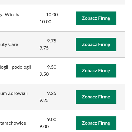
lga Wiecha
10.00
Zobacz Firmę
10.00
9.75
auty Care
Zobacz Firmę
9.75
gii i podologii
9.50
Zobacz Firmę
9.50
rum Zdrowia i
9.25
Zobacz Firmę
9.25
9.00
Starachowice
Zobacz Firmę
9.00