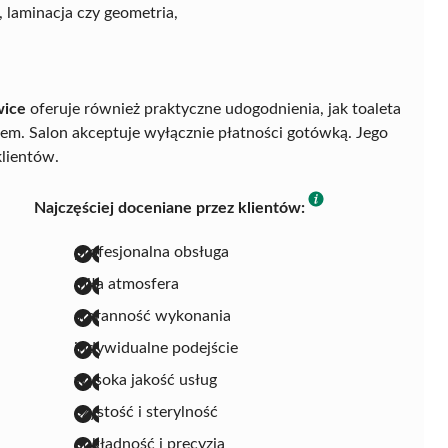
, laminacja czy geometria,
wice
oferuje również praktyczne udogodnienia, jak toaleta
iem. Salon akceptuje wyłącznie płatności gotówką. Jego
klientów.
Najczęściej doceniane przez klientów:
profesjonalna obsługa
miła atmosfera
staranność wykonania
indywidualne podejście
wysoka jakość usług
czystość i sterylność
dokładność i precyzja