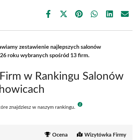
Share
Share
Share
Share
Share
Share
on
on
on
on
on
on
Facebook
X
Pinterest
WhatsApp
LinkedIn
Email
(Twitter)
wiamy zestawienie najlepszych salonów
26 roku wybranych spośród 13 firm.
 Firm w Rankingu Salonów
chowicach
które znajdziesz w naszym rankingu.
Ocena
Wizytówka Firmy