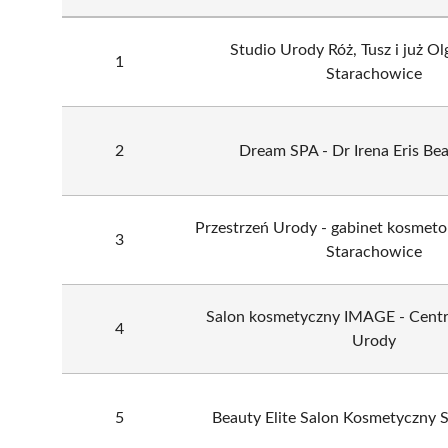
Studio Urody Róż, Tusz i już O
1
Starachowice
2
Dream SPA - Dr Irena Eris Be
Przestrzeń Urody - gabinet kosmetolo
3
Starachowice
Salon kosmetyczny IMAGE - Cent
4
Urody
5
Beauty Elite Salon Kosmetyczny 