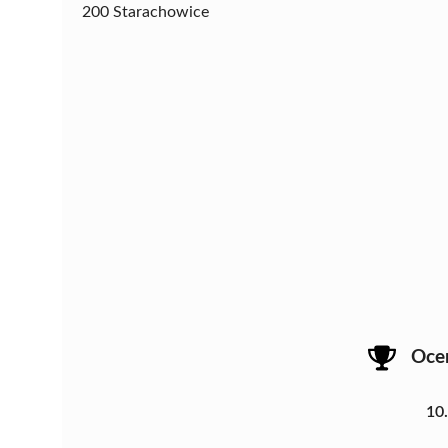
200 Starachowice
Oce
10