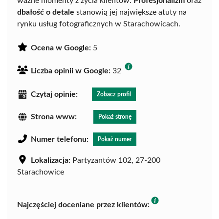
ważne momenty z życia klientów.
Profesjonalizm
oraz
dbałość o detale
stanowią jej największe atuty na
rynku usług fotograficznych w Starachowicach.
Ocena w Google:
5
Liczba opinii w Google:
32
Czytaj opinie:
Zobacz profil
Strona www:
Pokaż stronę
Numer telefonu:
Pokaż numer
Lokalizacja:
Partyzantów 102, 27-200
Starachowice
Najczęściej doceniane przez klientów: