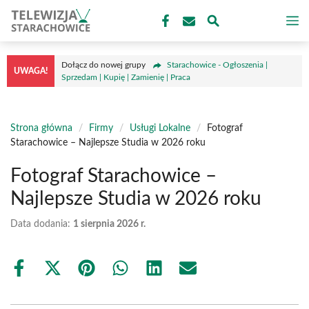
Przejdź
M
do
treści
Dołącz do nowej grupy
Starachowice - Ogłoszenia |
UWAGA!
Sprzedam | Kupię | Zamienię | Praca
Strona główna
/
Firmy
/
Usługi Lokalne
/
Fotograf
Starachowice – Najlepsze Studia w 2026 roku
Fotograf Starachowice –
Najlepsze Studia w 2026 roku
Data dodania:
1 sierpnia 2026 r.
Share
Share
Share
Share
Share
Share
on
on
on
on
on
on
Facebook
X
Pinterest
WhatsApp
LinkedIn
Email
(Twitter)