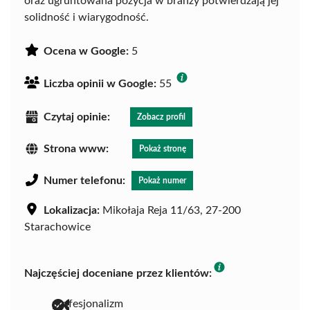
oraz ugruntowana pozycja w branży potwierdzają jej
solidność i wiarygodność.
Ocena w Google:
5
Liczba opinii w Google:
55
Czytaj opinie:
Zobacz profil
Strona www:
Pokaż stronę
Numer telefonu:
Pokaż numer
Lokalizacja:
Mikołaja Reja 11/63, 27-200
Starachowice
Najczęściej doceniane przez klientów:
profesjonalizm