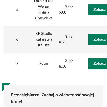
Foto Studio
Wenus
9.00
5
Zobacz 
Halina
9.00
Chlewicka
KF Studio
8.75
6
Katarzyna
Zobacz 
8.75
Kalista
8.50
7
Foter
Zobacz 
8.50
Przedsiębiorco! Zadbaj o widoczność swojej
firmy!