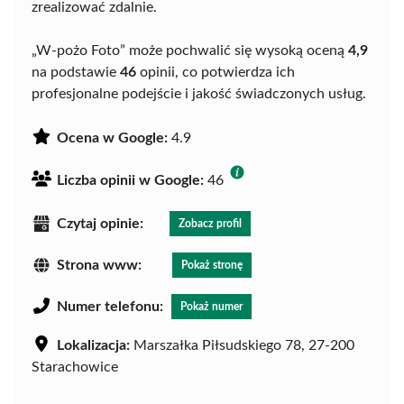
zrealizować zdalnie.
„W-pożo Foto” może pochwalić się wysoką oceną
4,9
na podstawie
46
opinii, co potwierdza ich
profesjonalne podejście i jakość świadczonych usług.
Ocena w Google:
4.9
Liczba opinii w Google:
46
Czytaj opinie:
Zobacz profil
Strona www:
Pokaż stronę
Numer telefonu:
Pokaż numer
Lokalizacja:
Marszałka Piłsudskiego 78, 27-200
Starachowice