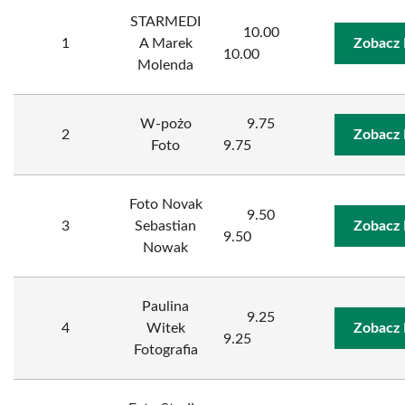
STARMEDI
10.00
1
A Marek
Zobacz 
10.00
Molenda
W-pożo
9.75
2
Zobacz 
Foto
9.75
Foto Novak
9.50
3
Sebastian
Zobacz 
9.50
Nowak
Paulina
9.25
4
Witek
Zobacz 
9.25
Fotografia