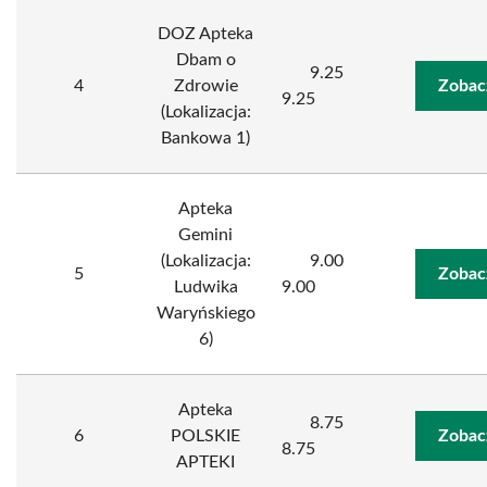
DOZ Apteka
Dbam o
9.25
4
Zdrowie
Zobac
9.25
(Lokalizacja:
Bankowa 1)
Apteka
Gemini
(Lokalizacja:
9.00
5
Zobac
Ludwika
9.00
Waryńskiego
6)
Apteka
8.75
6
POLSKIE
Zobac
8.75
APTEKI