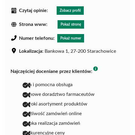
Czytaj opinie:
Zobacz profil
Strona www:
Pokaż stronę
Numer telefonu:
Pokaż numer
Lokalizacja:
Bankowa 1, 27-200 Starachowice
Najczęściej doceniane przez klientów:
miła i pomocna obsługa
fachowe doradztwo farmaceutów
szeroki asortyment produktów
możliwość zamówień online
szybka realizacja zamówień
konkurencyjne ceny