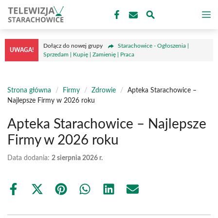
Przejdź
M
do
treści
Dołącz do nowej grupy
Starachowice - Ogłoszenia |
UWAGA!
Sprzedam | Kupię | Zamienię | Praca
Strona główna
/
Firmy
/
Zdrowie
/
Apteka Starachowice –
Najlepsze Firmy w 2026 roku
Apteka Starachowice – Najlepsze
Firmy w 2026 roku
Data dodania:
2 sierpnia 2026 r.
Share
Share
Share
Share
Share
Share
on
on
on
on
on
on
Facebook
X
Pinterest
WhatsApp
LinkedIn
Email
(Twitter)