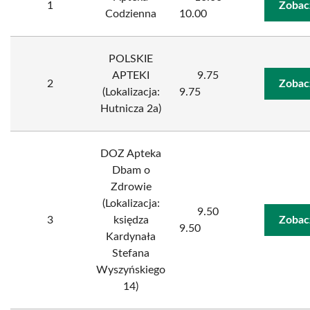
1
Zobac
Codzienna
10.00
POLSKIE
APTEKI
9.75
2
Zobac
(Lokalizacja:
9.75
Hutnicza 2a)
DOZ Apteka
Dbam o
Zdrowie
(Lokalizacja:
9.50
3
księdza
Zobac
9.50
Kardynała
Stefana
Wyszyńskiego
14)