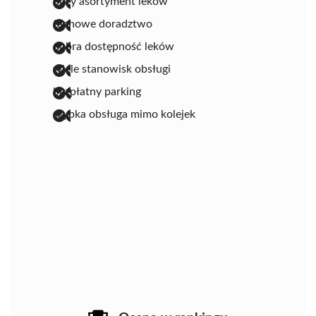
duży asortyment leków
fachowe doradztwo
dobra dostępność leków
wiele stanowisk obsługi
bezpłatny parking
szybka obsługa mimo kolejek