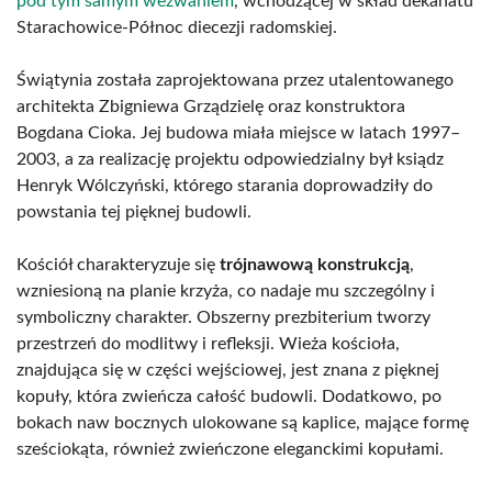
pod tym samym wezwaniem
, wchodzącej w skład dekanatu
Starachowice-Północ diecezji radomskiej.
Świątynia została zaprojektowana przez utalentowanego
architekta Zbigniewa Grządzielę oraz konstruktora
Bogdana Cioka. Jej budowa miała miejsce w latach 1997–
2003, a za realizację projektu odpowiedzialny był ksiądz
Henryk Wólczyński, którego starania doprowadziły do
powstania tej pięknej budowli.
Kościół charakteryzuje się
trójnawową konstrukcją
,
wzniesioną na planie krzyża, co nadaje mu szczególny i
symboliczny charakter. Obszerny prezbiterium tworzy
przestrzeń do modlitwy i refleksji. Wieża kościoła,
znajdująca się w części wejściowej, jest znana z pięknej
kopuły, która zwieńcza całość budowli. Dodatkowo, po
bokach naw bocznych ulokowane są kaplice, mające formę
sześciokąta, również zwieńczone eleganckimi kopułami.