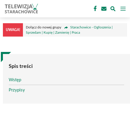
Przejdź
M
do
treści
Dołącz do nowej grupy
Starachowice - Ogłoszenia |
UWAGA!
Sprzedam | Kupię | Zamienię | Praca
Spis treści
Wstęp
Przypisy