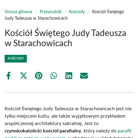
Strona główna
/
Przewodnik
/
Kościoły
/
Kościół Świętego
Judy Tadeusza w Starachowicach
Kościół Świętego Judy Tadeusza
w Starachowicach
KOŚCIOŁY
Share
Share
Share
Share
Share
Share
on
on
on
on
on
on
Facebook
X
Pinterest
WhatsApp
LinkedIn
Email
(Twitter)
Kościół Świętego Judy Tadeusza w Starachowicach jest nie
tylko miejscem kultu, ale także wyjątkowym przykładem
współczesnej architektury sakralnej. Jest to
rzymskokatolicki kościół parafialny
, który należy do
parafii