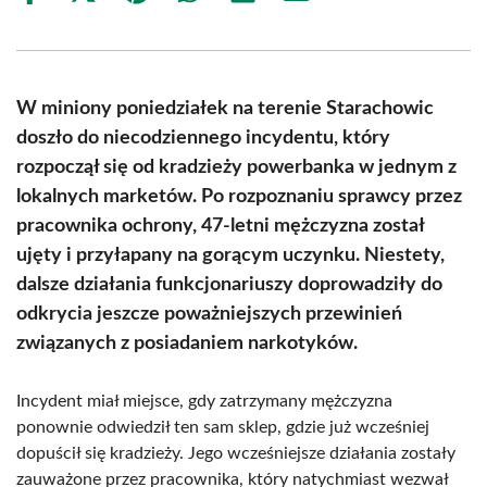
on
on
on
on
on
on
Facebook
X
Pinterest
WhatsApp
LinkedIn
Email
(Twitter)
W miniony poniedziałek na terenie Starachowic
doszło do niecodziennego incydentu, który
rozpoczął się od kradzieży powerbanka w jednym z
lokalnych marketów. Po rozpoznaniu sprawcy przez
pracownika ochrony, 47-letni mężczyzna został
ujęty i przyłapany na gorącym uczynku. Niestety,
dalsze działania funkcjonariuszy doprowadziły do
odkrycia jeszcze poważniejszych przewinień
związanych z posiadaniem narkotyków.
Incydent miał miejsce, gdy zatrzymany mężczyzna
ponownie odwiedził ten sam sklep, gdzie już wcześniej
dopuścił się kradzieży. Jego wcześniejsze działania zostały
zauważone przez pracownika, który natychmiast wezwał