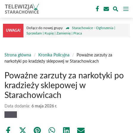
Przejdź
M
do
treści
Dołącz do nowej grupy
Starachowice - Ogłoszenia |
UWAGA!
Sprzedam | Kupię | Zamienię | Praca
Strona główna
/
Kronika Policyjna
/
Poważne zarzuty za
narkotyki po kradzieży sklepowej w Starachowicach
Poważne zarzuty za narkotyki po
kradzieży sklepowej w
Starachowicach
Data dodania:
6 maja 2026 r.
Share
Share
Share
Share
Share
Share