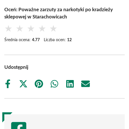
Oceń: Poważne zarzuty za narkotyki po kradzieży
sklepowej w Starachowicach
★
★
★
★
★
Średnia ocena:
4.77
Liczba ocen:
12
Udostępnij
Share
Share
Share
Share
Share
Share
on
on
on
on
on
on
Facebook
X
Pinterest
WhatsApp
LinkedIn
Email
(Twitter)