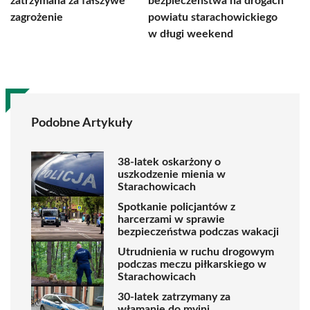
zatrzymana za fałszywe
bezpieczeństwa na drogach
zagrożenie
powiatu starachowickiego
w długi weekend
Podobne Artykuły
38-latek oskarżony o
uszkodzenie mienia w
Starachowicach
Spotkanie policjantów z
harcerzami w sprawie
bezpieczeństwa podczas wakacji
Utrudnienia w ruchu drogowym
podczas meczu piłkarskiego w
Starachowicach
30-latek zatrzymany za
włamanie do myjni