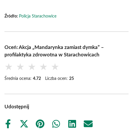
Źródło:
Policja Starachowice
Oceń: Akcja „Mandarynka zamiast dymka” –
profilaktyka zdrowotna w Starachowicach
★
★
★
★
★
Średnia ocena:
4.72
Liczba ocen:
25
Udostępnij
Share
Share
Share
Share
Share
Share
on
on
on
on
on
on