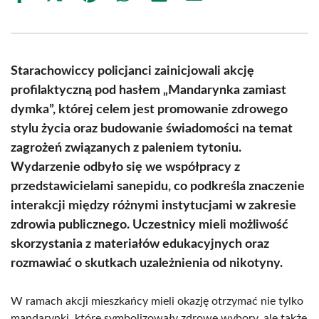
on
on
on
on
on
on
Facebook
X
Pinterest
WhatsApp
LinkedIn
Email
(Twitter)
Starachowiccy policjanci zainicjowali akcję
profilaktyczną pod hasłem „Mandarynka zamiast
dymka”, której celem jest promowanie zdrowego
stylu życia oraz budowanie świadomości na temat
zagrożeń związanych z paleniem tytoniu.
Wydarzenie odbyło się we współpracy z
przedstawicielami sanepidu, co podkreśla znaczenie
interakcji między różnymi instytucjami w zakresie
zdrowia publicznego. Uczestnicy mieli możliwość
skorzystania z materiałów edukacyjnych oraz
rozmawiać o skutkach uzależnienia od nikotyny.
W ramach akcji mieszkańcy mieli okazję otrzymać nie tylko
mandarynki, które symbolizowały zdrowe wybory, ale także