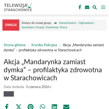
Przejdź
M
do
treści
Dołącz do nowej grupy
Starachowice - Ogłoszenia |
UWAGA!
Sprzedam | Kupię | Zamienię | Praca
Strona główna
/
Kronika Policyjna
/
Akcja „Mandarynka zamiast
dymka” – profilaktyka zdrowotna w Starachowicach
Akcja „Mandarynka zamiast
dymka” – profilaktyka zdrowotna
w Starachowicach
Data dodania:
3 czerwca 2026 r.
Share
Share
Share
Share
Share
Share