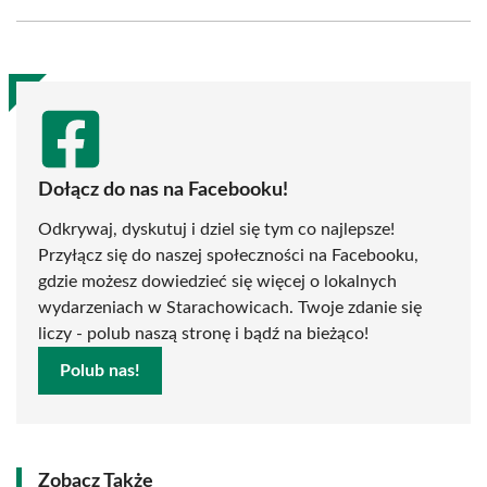
Facebook
X
Pinterest
WhatsApp
LinkedIn
Email
(Twitter)
Dołącz do nas na Facebooku!
Odkrywaj, dyskutuj i dziel się tym co najlepsze!
Przyłącz się do naszej społeczności na Facebooku,
gdzie możesz dowiedzieć się więcej o lokalnych
wydarzeniach w Starachowicach. Twoje zdanie się
liczy - polub naszą stronę i bądź na bieżąco!
Polub nas!
Zobacz Także