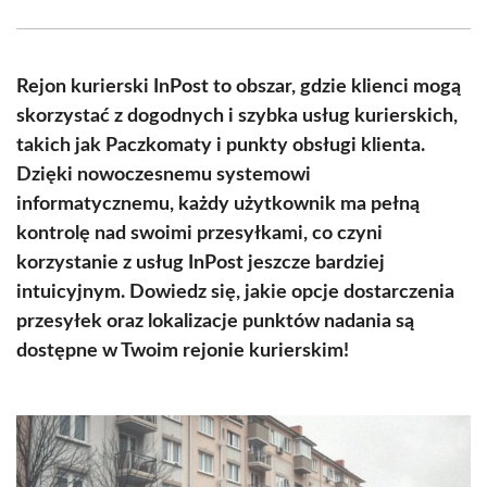
Facebook
X
Pinterest
WhatsApp
LinkedIn
Email
(Twitter)
Rejon kurierski InPost to obszar, gdzie klienci mogą
skorzystać z dogodnych i szybka usług kurierskich,
takich jak Paczkomaty i punkty obsługi klienta.
Dzięki nowoczesnemu systemowi
informatycznemu, każdy użytkownik ma pełną
kontrolę nad swoimi przesyłkami, co czyni
korzystanie z usług InPost jeszcze bardziej
intuicyjnym. Dowiedz się, jakie opcje dostarczenia
przesyłek oraz lokalizacje punktów nadania są
dostępne w Twoim rejonie kurierskim!