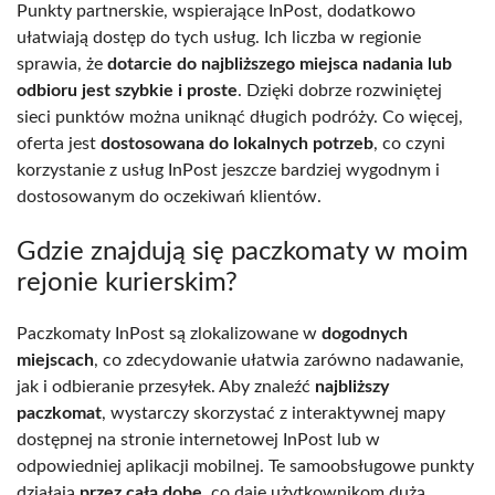
Punkty partnerskie, wspierające InPost, dodatkowo
ułatwiają dostęp do tych usług. Ich liczba w regionie
sprawia, że
dotarcie do najbliższego miejsca nadania lub
odbioru jest szybkie i proste
. Dzięki dobrze rozwiniętej
sieci punktów można uniknąć długich podróży. Co więcej,
oferta jest
dostosowana do lokalnych potrzeb
, co czyni
korzystanie z usług InPost jeszcze bardziej wygodnym i
dostosowanym do oczekiwań klientów.
Gdzie znajdują się paczkomaty w moim
rejonie kurierskim?
Paczkomaty InPost są zlokalizowane w
dogodnych
miejscach
, co zdecydowanie ułatwia zarówno nadawanie,
jak i odbieranie przesyłek. Aby znaleźć
najbliższy
paczkomat
, wystarczy skorzystać z interaktywnej mapy
dostępnej na stronie internetowej InPost lub w
odpowiedniej aplikacji mobilnej. Te samoobsługowe punkty
działają
przez całą dobę
, co daje użytkownikom dużą