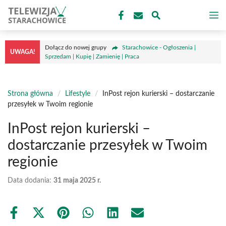
Przejdź
M
do
treści
Dołącz do nowej grupy
Starachowice - Ogłoszenia |
UWAGA!
Sprzedam | Kupię | Zamienię | Praca
Strona główna
/
Lifestyle
/
InPost rejon kurierski – dostarczanie
przesyłek w Twoim regionie
InPost rejon kurierski –
dostarczanie przesyłek w Twoim
regionie
Data dodania:
31 maja 2025 r.
Share
Share
Share
Share
Share
Share
on
on
on
on
on
on