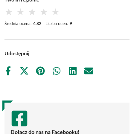
★
★
★
★
★
Średnia ocena:
4.82
Liczba ocen:
9
Udostępnij
Share
Share
Share
Share
Share
Share
on
on
on
on
on
on
Facebook
X
Pinterest
WhatsApp
LinkedIn
Email
(Twitter)
Dołącz do nas na Facebooku!