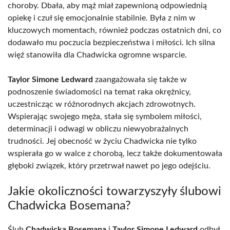
choroby. Dbała, aby mąż miał zapewnioną odpowiednią
opiekę i czuł się emocjonalnie stabilnie. Była z nim w
kluczowych momentach, również podczas ostatnich dni, co
dodawało mu poczucia bezpieczeństwa i miłości. Ich silna
więź stanowiła dla Chadwicka ogromne wsparcie.
Taylor Simone Ledward
zaangażowała się także w
podnoszenie świadomości na temat raka okrężnicy,
uczestnicząc w różnorodnych akcjach zdrowotnych.
Wspierając swojego męża, stała się symbolem miłości,
determinacji i odwagi w obliczu niewyobrażalnych
trudności. Jej obecność w życiu Chadwicka nie tylko
wspierała go w walce z chorobą, lecz także dokumentowała
głęboki związek, który przetrwał nawet po jego odejściu.
Jakie okoliczności towarzyszyły ślubowi
Chadwicka Bosemana?
Ślub
Chadwicka Bosemana
i
Taylor Simone Ledward
odbył