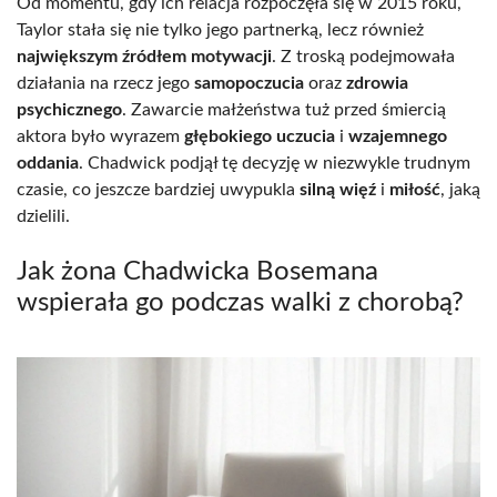
Od momentu, gdy ich relacja rozpoczęła się w 2015 roku,
Taylor stała się nie tylko jego partnerką, lecz również
największym źródłem motywacji
. Z troską podejmowała
działania na rzecz jego
samopoczucia
oraz
zdrowia
psychicznego
. Zawarcie małżeństwa tuż przed śmiercią
aktora było wyrazem
głębokiego uczucia
i
wzajemnego
oddania
. Chadwick podjął tę decyzję w niezwykle trudnym
czasie, co jeszcze bardziej uwypukla
silną więź
i
miłość
, jaką
dzielili.
Jak żona Chadwicka Bosemana
wspierała go podczas walki z chorobą?