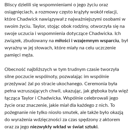
Bliscy dzielili się wspomnieniami o jego życiu oraz
osiągnięciach, a rozmowy często krążyły wokół relacji,
które Chadwick nawiązywał z najważniejszymi osobami w
swoim życiu. Taylor, stojąc obok rodziny, otworzyła się na
swoje uczucia i wspomnienia dotyczące Chadwicka. Ich
związek, zbudowany na
miłości i wzajemnym wsparciu
, był
wyraźny w jej słowach, które miały na celu uczczenie
pamięci męża.
Obecność najbliższych w tym trudnym czasie tworzyła
silne poczucie wspólnoty, pozwalając im wspólnie
przeżywać żal po stracie ukochanego. Ceremonia była
pełna wzruszających chwil, ukazując, jak głęboka była więź
łącząca Taylor i Chadwicka. Wspólnie celebrowali jego
życie oraz znaczenie, jakie miał dla każdego z nich. To
pożegnanie nie tylko niosło smutek, ale także było okazją
do wyrażenia wdzięczności za czas spędzony z aktorem
oraz za jego
niezwykły wkład w świat sztuki
.