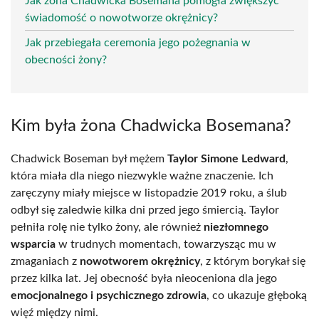
Jak żona Chadwicka Bosemana pomogła zwiększyć
świadomość o nowotworze okrężnicy?
Jak przebiegała ceremonia jego pożegnania w
obecności żony?
Kim była żona Chadwicka Bosemana?
Chadwick Boseman był mężem
Taylor Simone Ledward
,
która miała dla niego niezwykle ważne znaczenie. Ich
zaręczyny miały miejsce w listopadzie 2019 roku, a ślub
odbył się zaledwie kilka dni przed jego śmiercią. Taylor
pełniła rolę nie tylko żony, ale również
niezłomnego
wsparcia
w trudnych momentach, towarzysząc mu w
zmaganiach z
nowotworem okrężnicy
, z którym borykał się
przez kilka lat. Jej obecność była nieoceniona dla jego
emocjonalnego i psychicznego zdrowia
, co ukazuje głęboką
więź między nimi.