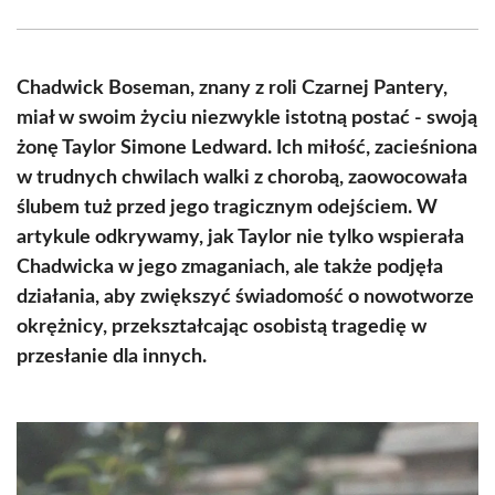
Facebook
X
Pinterest
WhatsApp
LinkedIn
Email
(Twitter)
Chadwick Boseman, znany z roli Czarnej Pantery,
miał w swoim życiu niezwykle istotną postać - swoją
żonę Taylor Simone Ledward. Ich miłość, zacieśniona
w trudnych chwilach walki z chorobą, zaowocowała
ślubem tuż przed jego tragicznym odejściem. W
artykule odkrywamy, jak Taylor nie tylko wspierała
Chadwicka w jego zmaganiach, ale także podjęła
działania, aby zwiększyć świadomość o nowotworze
okrężnicy, przekształcając osobistą tragedię w
przesłanie dla innych.