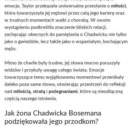
emocje, Taylor przekazała uniwersalne przesłanie o
miłości
,
która towarzyszyła jej mężowi przez całą jego karierę oraz
w trudnych momentach walki z chorobą. W swoim
wystąpieniu podkreśliła znaczenie bliskich relacji,
zachęcając obecnych do pamiętania o Chadwicku nie tylko
jako o gwieździe, lecz także jako o wspaniałym, kochającym
mężu.
Mimo że chwile były trudne, jej słowa mocno poruszyły
widzów i przykuły uwagę całego świata. Emocje
towarzyszące temu wyjątkowemu momentowi przenikały
daleko poza same słowa, otwierając przestrzeń do refleksji
nad
miłością
,
stratą
i
pożegnaniami
, które są nieodłączną
częścią naszego istnienia.
Jak żona Chadwicka Bosemana
podziękowała jego przodkom?