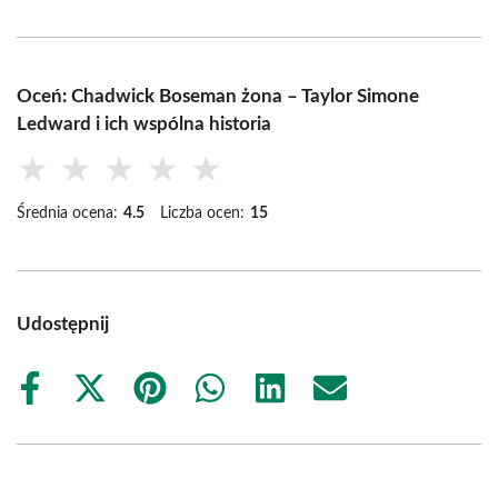
Oceń: Chadwick Boseman żona – Taylor Simone
Ledward i ich wspólna historia
★
★
★
★
★
Średnia ocena:
4.5
Liczba ocen:
15
Udostępnij
Share
Share
Share
Share
Share
Share
on
on
on
on
on
on
Facebook
X
Pinterest
WhatsApp
LinkedIn
Email
(Twitter)