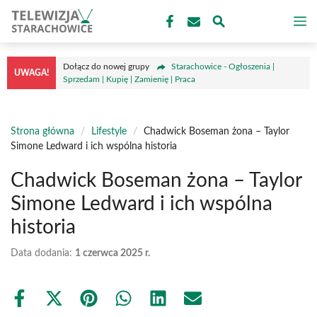
Przejdź
M
do
treści
Dołącz do nowej grupy
Starachowice - Ogłoszenia |
UWAGA!
Sprzedam | Kupię | Zamienię | Praca
Strona główna
/
Lifestyle
/
Chadwick Boseman żona – Taylor
Simone Ledward i ich wspólna historia
Chadwick Boseman żona – Taylor
Simone Ledward i ich wspólna
historia
Data dodania:
1 czerwca 2025 r.
Share
Share
Share
Share
Share
Share
on
on
on
on
on
on