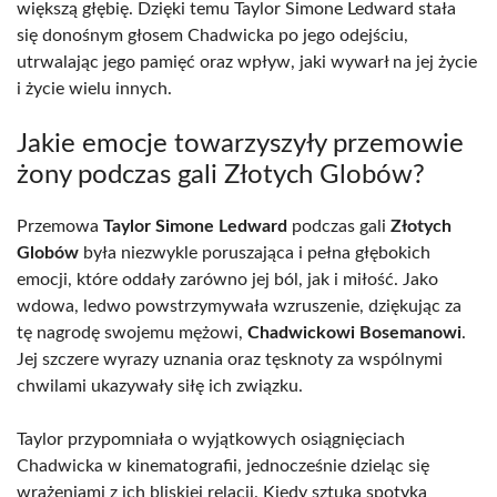
większą głębię. Dzięki temu Taylor Simone Ledward stała
się donośnym głosem Chadwicka po jego odejściu,
utrwalając jego pamięć oraz wpływ, jaki wywarł na jej życie
i życie wielu innych.
Jakie emocje towarzyszyły przemowie
żony podczas gali Złotych Globów?
Przemowa
Taylor Simone Ledward
podczas gali
Złotych
Globów
była niezwykle poruszająca i pełna głębokich
emocji, które oddały zarówno jej ból, jak i miłość. Jako
wdowa, ledwo powstrzymywała wzruszenie, dziękując za
tę nagrodę swojemu mężowi,
Chadwickowi Bosemanowi
.
Jej szczere wyrazy uznania oraz tęsknoty za wspólnymi
chwilami ukazywały siłę ich związku.
Taylor przypomniała o wyjątkowych osiągnięciach
Chadwicka w kinematografii, jednocześnie dzieląc się
wrażeniami z ich bliskiej relacji. Kiedy sztuka spotyka