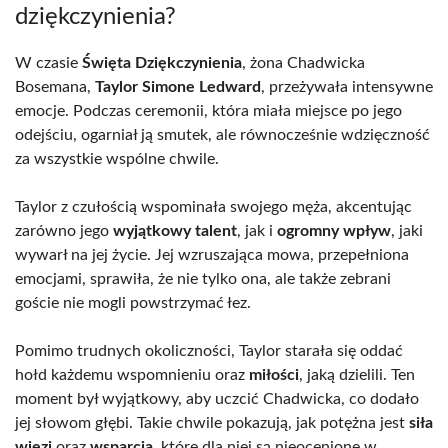
dziękczynienia?
W czasie
Święta Dziękczynienia
, żona Chadwicka
Bosemana,
Taylor Simone Ledward
, przeżywała intensywne
emocje. Podczas ceremonii, która miała miejsce po jego
odejściu, ogarniał ją smutek, ale równocześnie wdzięczność
za wszystkie wspólne chwile.
Taylor z czułością wspominała swojego męża, akcentując
zarówno jego
wyjątkowy talent
, jak i
ogromny wpływ
, jaki
wywarł na jej życie. Jej wzruszająca mowa, przepełniona
emocjami, sprawiła, że nie tylko ona, ale także zebrani
goście nie mogli powstrzymać łez.
Pomimo trudnych okoliczności, Taylor starała się oddać
hołd każdemu wspomnieniu oraz
miłości
, jaką dzielili. Ten
moment był wyjątkowy, aby uczcić Chadwicka, co dodało
jej słowom głębi. Takie chwile pokazują, jak potężna jest
siła
więzi
oraz
wsparcia
, które dla niej są nieocenione w