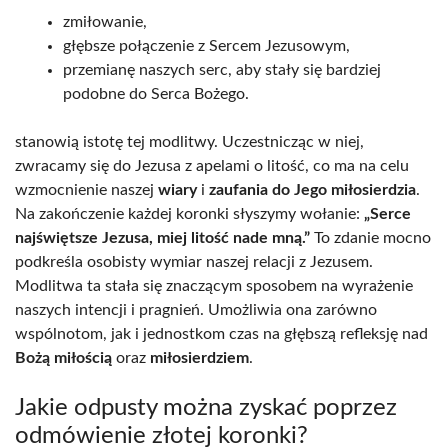
zmiłowanie,
głębsze połączenie z Sercem Jezusowym,
przemianę naszych serc, aby stały się bardziej
podobne do Serca Bożego.
stanowią istotę tej modlitwy. Uczestnicząc w niej,
zwracamy się do Jezusa z apelami o litość, co ma na celu
wzmocnienie naszej
wiary
i
zaufania do Jego miłosierdzia
.
Na zakończenie każdej koronki słyszymy wołanie:
„Serce
najświętsze Jezusa, miej litość nade mną.”
To zdanie mocno
podkreśla osobisty wymiar naszej relacji z Jezusem.
Modlitwa ta stała się znaczącym sposobem na wyrażenie
naszych intencji i pragnień. Umożliwia ona zarówno
wspólnotom, jak i jednostkom czas na głębszą refleksję nad
Bożą miłością
oraz
miłosierdziem
.
Jakie odpusty można zyskać poprzez
odmówienie złotej koronki?