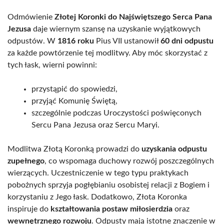
Odmówienie
Złotej Koronki do Najświętszego Serca Pana
Jezusa
daje wiernym szansę na uzyskanie wyjątkowych
odpustów. W
1816 roku
Pius VII ustanowił
60 dni odpustu
za każde powtórzenie tej modlitwy. Aby móc skorzystać z
tych łask, wierni powinni:
przystąpić do spowiedzi,
przyjąć Komunię Świętą,
szczególnie podczas Uroczystości poświęconych
Sercu Pana Jezusa oraz Sercu Maryi.
Modlitwa Złotą Koronką prowadzi do
uzyskania odpustu
zupełnego
, co wspomaga duchowy rozwój poszczególnych
wierzących. Uczestniczenie w tego typu praktykach
pobożnych sprzyja pogłębianiu osobistej relacji z Bogiem i
korzystaniu z Jego łask. Dodatkowo, Złota Koronka
inspiruje do
kształtowania postaw miłosierdzia
oraz
wewnętrznego rozwoju
. Odpusty mają istotne znaczenie w