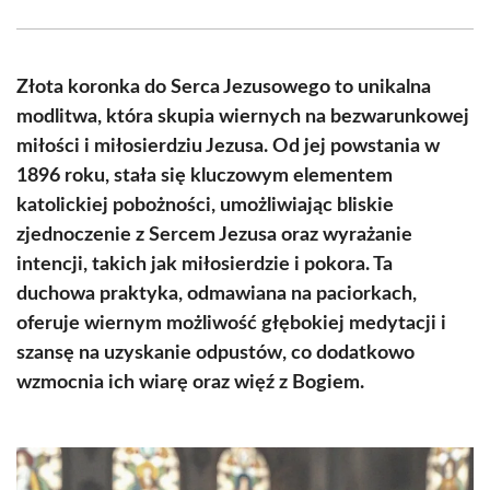
Facebook
X
Pinterest
WhatsApp
LinkedIn
Email
(Twitter)
Złota koronka do Serca Jezusowego to unikalna
modlitwa, która skupia wiernych na bezwarunkowej
miłości i miłosierdziu Jezusa. Od jej powstania w
1896 roku, stała się kluczowym elementem
katolickiej pobożności, umożliwiając bliskie
zjednoczenie z Sercem Jezusa oraz wyrażanie
intencji, takich jak miłosierdzie i pokora. Ta
duchowa praktyka, odmawiana na paciorkach,
oferuje wiernym możliwość głębokiej medytacji i
szansę na uzyskanie odpustów, co dodatkowo
wzmocnia ich wiarę oraz więź z Bogiem.