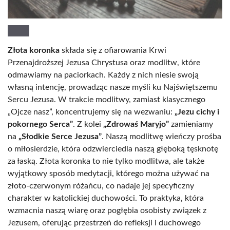
Złota koronka
składa się z ofiarowania Krwi
Przenajdroższej Jezusa Chrystusa oraz modlitw, które
odmawiamy na paciorkach. Każdy z nich niesie swoją
własną intencję, prowadząc nasze myśli ku Najświętszemu
Sercu Jezusa. W trakcie modlitwy, zamiast klasycznego
„Ojcze nasz”, koncentrujemy się na wezwaniu:
„Jezu cichy i
pokornego Serca”
. Z kolei
„Zdrowaś Maryjo”
zamieniamy
na
„Słodkie Serce Jezusa”
. Naszą modlitwę wieńczy prośba
o miłosierdzie, która odzwierciedla naszą głęboką tęsknotę
za łaską. Złota koronka to nie tylko modlitwa, ale także
wyjątkowy sposób medytacji, którego można używać na
złoto-czerwonym różańcu, co nadaje jej specyficzny
charakter w katolickiej duchowości. To praktyka, która
wzmacnia naszą wiarę oraz pogłębia osobisty związek z
Jezusem, oferując przestrzeń do refleksji i duchowego