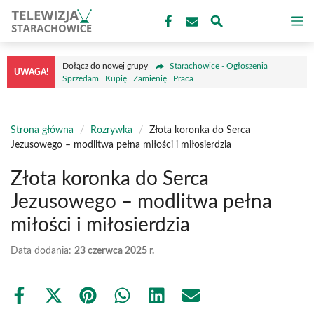
Przejdź
M
do
treści
Dołącz do nowej grupy
Starachowice - Ogłoszenia |
UWAGA!
Sprzedam | Kupię | Zamienię | Praca
Strona główna
/
Rozrywka
/
Złota koronka do Serca
Jezusowego – modlitwa pełna miłości i miłosierdzia
Złota koronka do Serca
Jezusowego – modlitwa pełna
miłości i miłosierdzia
Data dodania:
23 czerwca 2025 r.
Share
Share
Share
Share
Share
Share
on
on
on
on
on
on