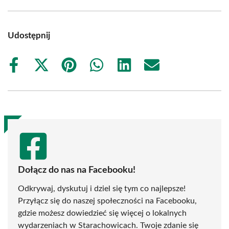
Udostępnij
Share
Share
Share
Share
Share
Share
on
on
on
on
on
on
Facebook
X
Pinterest
WhatsApp
LinkedIn
Email
(Twitter)
Dołącz do nas na Facebooku!
Odkrywaj, dyskutuj i dziel się tym co najlepsze!
Przyłącz się do naszej społeczności na Facebooku,
gdzie możesz dowiedzieć się więcej o lokalnych
wydarzeniach w Starachowicach. Twoje zdanie się