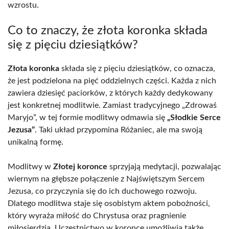
wzrostu.
Co to znaczy, że złota koronka składa
się z pięciu dziesiątków?
Złota koronka
składa się z pięciu dziesiątków, co oznacza,
że jest podzielona na pięć oddzielnych części. Każda z nich
zawiera dziesięć paciorków, z których każdy dedykowany
jest konkretnej modlitwie. Zamiast tradycyjnego „Zdrowaś
Maryjo”, w tej formie modlitwy odmawia się
„Słodkie Serce
Jezusa”
. Taki układ przypomina Różaniec, ale ma swoją
unikalną formę.
Modlitwy w
Złotej koronce
sprzyjają medytacji, pozwalając
wiernym na głębsze połączenie z Najświętszym Sercem
Jezusa, co przyczynia się do ich duchowego rozwoju.
Dlatego modlitwa staje się osobistym aktem pobożności,
który wyraża miłość do Chrystusa oraz pragnienie
miłosierdzia. Uczestnictwo w koronce umożliwia także