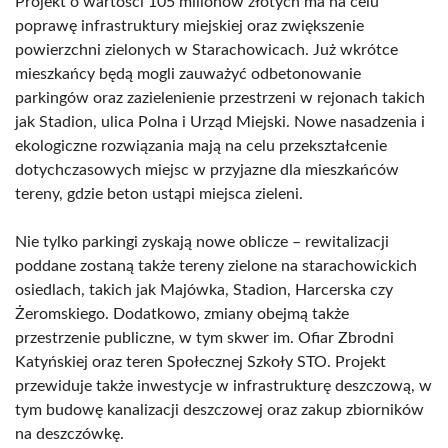
Projekt o wartości 105 milionów złotych ma na celu
poprawę infrastruktury miejskiej oraz zwiększenie
powierzchni zielonych w Starachowicach. Już wkrótce
mieszkańcy będą mogli zauważyć odbetonowanie
parkingów oraz zazielenienie przestrzeni w rejonach takich
jak Stadion, ulica Polna i Urząd Miejski. Nowe nasadzenia i
ekologiczne rozwiązania mają na celu przekształcenie
dotychczasowych miejsc w przyjazne dla mieszkańców
tereny, gdzie beton ustąpi miejsca zieleni.
Nie tylko parkingi zyskają nowe oblicze – rewitalizacji
poddane zostaną także tereny zielone na starachowickich
osiedlach, takich jak Majówka, Stadion, Harcerska czy
Żeromskiego. Dodatkowo, zmiany obejmą także
przestrzenie publiczne, w tym skwer im. Ofiar Zbrodni
Katyńskiej oraz teren Społecznej Szkoły STO. Projekt
przewiduje także inwestycje w infrastrukturę deszczową, w
tym budowę kanalizacji deszczowej oraz zakup zbiorników
na deszczówkę.