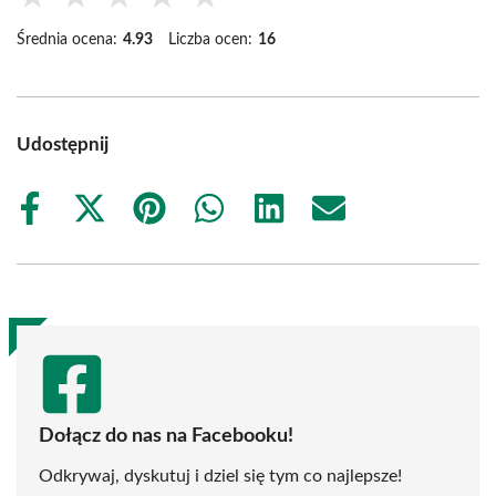
Średnia ocena:
4.93
Liczba ocen:
16
Udostępnij
Share
Share
Share
Share
Share
Share
on
on
on
on
on
on
Facebook
X
Pinterest
WhatsApp
LinkedIn
Email
(Twitter)
Dołącz do nas na Facebooku!
Odkrywaj, dyskutuj i dziel się tym co najlepsze!