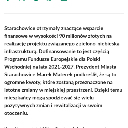
on
on
on
on
on
on
Facebook
X
Pinterest
WhatsApp
LinkedIn
Email
(Twitter)
Starachowice otrzymały znaczące wsparcie
finansowe w wysokości 90 milionów złotych na
realizację projektu związanego z zielono-niebieską
infrastrukturą. Dofinansowanie to jest częścią
Programu Fundusze Europejskie dla Polski
Wschodniej na lata 2021-2027. Prezydent Miasta
Starachowice Marek Materek podkreślił, że są to
ogromne kwoty, które zostaną przeznaczone na
istotne zmiany w miejskiej przestrzeni. Dzięki temu
mieszkańcy mogą spodziewać się wielu
pozytywnych zmian i rewitalizacji w swoim
otoczeniu.