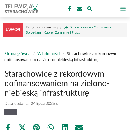
Przejdź
M
do
treści
Dołącz do nowej grupy
Starachowice - Ogłoszenia |
UWAGA!
Sprzedam | Kupię | Zamienię | Praca
Strona główna
/
Wiadomości
/
Starachowice z rekordowym
dofinansowaniem na zielono-niebieską infrastrukturę
Starachowice z rekordowym
dofinansowaniem na zielono-
niebieską infrastrukturę
Data dodania:
24 lipca 2025 r.
Share
Share
Share
Share
Share
Share