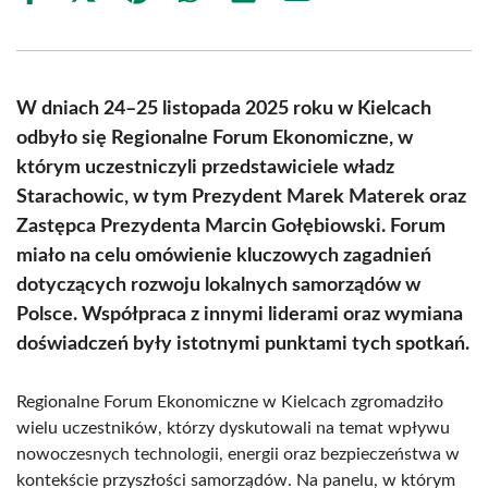
on
on
on
on
on
on
Facebook
X
Pinterest
WhatsApp
LinkedIn
Email
(Twitter)
W dniach 24–25 listopada 2025 roku w Kielcach
odbyło się Regionalne Forum Ekonomiczne, w
którym uczestniczyli przedstawiciele władz
Starachowic, w tym Prezydent Marek Materek oraz
Zastępca Prezydenta Marcin Gołębiowski. Forum
miało na celu omówienie kluczowych zagadnień
dotyczących rozwoju lokalnych samorządów w
Polsce. Współpraca z innymi liderami oraz wymiana
doświadczeń były istotnymi punktami tych spotkań.
Regionalne Forum Ekonomiczne w Kielcach zgromadziło
wielu uczestników, którzy dyskutowali na temat wpływu
nowoczesnych technologii, energii oraz bezpieczeństwa w
kontekście przyszłości samorządów. Na panelu, w którym