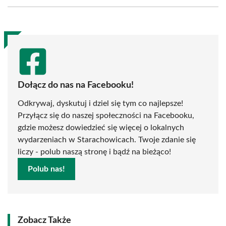
Facebook
X
Pinterest
WhatsApp
LinkedIn
Email
(Twitter)
Dołącz do nas na Facebooku!
Odkrywaj, dyskutuj i dziel się tym co najlepsze!
Przyłącz się do naszej społeczności na Facebooku,
gdzie możesz dowiedzieć się więcej o lokalnych
wydarzeniach w Starachowicach. Twoje zdanie się
liczy - polub naszą stronę i bądź na bieżąco!
Polub nas!
Zobacz Także