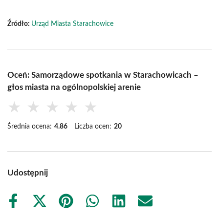
Źródło:
Urząd Miasta Starachowice
Oceń: Samorządowe spotkania w Starachowicach –
głos miasta na ogólnopolskiej arenie
★
★
★
★
★
Średnia ocena:
4.86
Liczba ocen:
20
Udostępnij
Share
Share
Share
Share
Share
Share
on
on
on
on
on
on