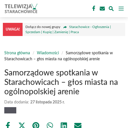
Przejdź
M
do
treści
Dołącz do nowej grupy
Starachowice - Ogłoszenia |
UWAGA!
Sprzedam | Kupię | Zamienię | Praca
Strona główna
/
Wiadomości
/
Samorządowe spotkania w
Starachowicach – głos miasta na ogólnopolskiej arenie
Samorządowe spotkania w
Starachowicach – głos miasta na
ogólnopolskiej arenie
Data dodania:
27 listopada 2025 r.
Share
Share
Share
Share
Share
Share