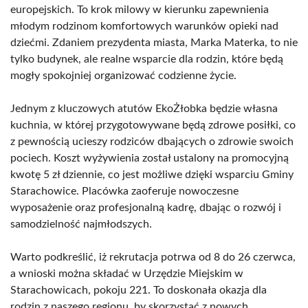
europejskich. To krok milowy w kierunku zapewnienia
młodym rodzinom komfortowych warunków opieki nad
dziećmi. Zdaniem prezydenta miasta, Marka Materka, to nie
tylko budynek, ale realne wsparcie dla rodzin, które będą
mogły spokojniej organizować codzienne życie.
Jednym z kluczowych atutów EkoŻłobka będzie własna
kuchnia, w której przygotowywane będą zdrowe posiłki, co
z pewnością ucieszy rodziców dbających o zdrowie swoich
pociech. Koszt wyżywienia został ustalony na promocyjną
kwotę 5 zł dziennie, co jest możliwe dzięki wsparciu Gminy
Starachowice. Placówka zaoferuje nowoczesne
wyposażenie oraz profesjonalną kadrę, dbając o rozwój i
samodzielność najmłodszych.
Warto podkreślić, iż rekrutacja potrwa od 8 do 26 czerwca,
a wnioski można składać w Urzędzie Miejskim w
Starachowicach, pokoju 221. To doskonała okazja dla
rodzin z naszego regionu, by skorzystać z nowych