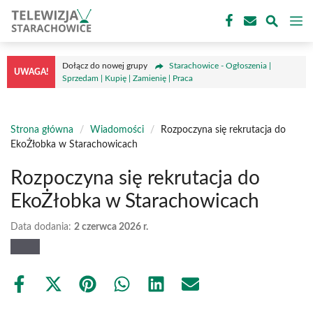
Przejdź
M
do
treści
Dołącz do nowej grupy
Starachowice - Ogłoszenia |
UWAGA!
Sprzedam | Kupię | Zamienię | Praca
Strona główna
/
Wiadomości
/
Rozpoczyna się rekrutacja do
EkoŻłobka w Starachowicach
Rozpoczyna się rekrutacja do
EkoŻłobka w Starachowicach
Data dodania:
2 czerwca 2026 r.
Share
Share
Share
Share
Share
Share
on
on
on
on
on
on
Facebook
X
Pinterest
WhatsApp
LinkedIn
Email