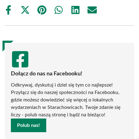
Share
Share
Share
Share
Share
Share
on
on
on
on
on
on
Facebook
X
Pinterest
WhatsApp
LinkedIn
Email
(Twitter)
Dołącz do nas na Facebooku!
Odkrywaj, dyskutuj i dziel się tym co najlepsze!
Przyłącz się do naszej społeczności na Facebooku,
gdzie możesz dowiedzieć się więcej o lokalnych
wydarzeniach w Starachowicach. Twoje zdanie się
liczy - polub naszą stronę i bądź na bieżąco!
Polub nas!