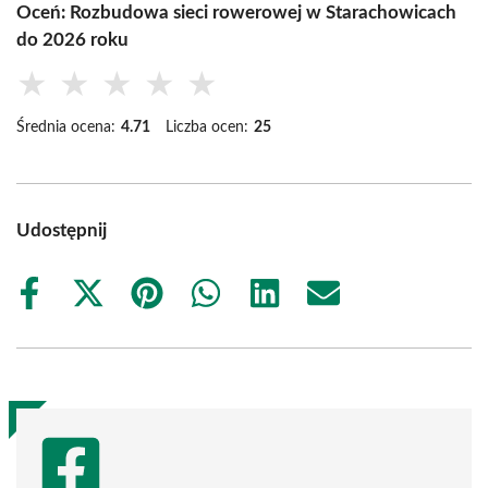
Oceń: Rozbudowa sieci rowerowej w Starachowicach
do 2026 roku
★
★
★
★
★
Średnia ocena:
4.71
Liczba ocen:
25
Udostępnij
Share
Share
Share
Share
Share
Share
on
on
on
on
on
on
Facebook
X
Pinterest
WhatsApp
LinkedIn
Email
(Twitter)