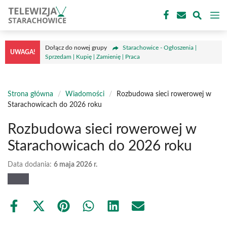
Przejdź
M
do
treści
Dołącz do nowej grupy
Starachowice - Ogłoszenia |
UWAGA!
Sprzedam | Kupię | Zamienię | Praca
Strona główna
/
Wiadomości
/
Rozbudowa sieci rowerowej w
Starachowicach do 2026 roku
Rozbudowa sieci rowerowej w
Starachowicach do 2026 roku
Data dodania:
6 maja 2026 r.
Share
Share
Share
Share
Share
Share
on
on
on
on
on
on
Facebook
X
Pinterest
WhatsApp
LinkedIn
Email