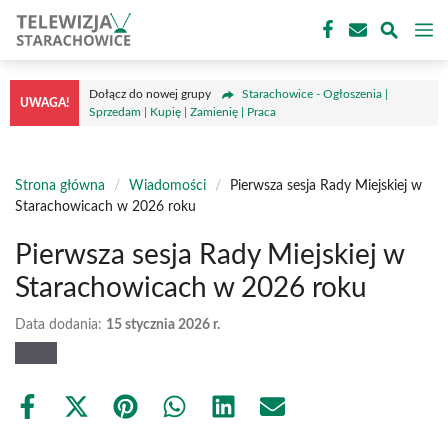
Przejdź
M
do
treści
Dołącz do nowej grupy
Starachowice - Ogłoszenia |
UWAGA!
Sprzedam | Kupię | Zamienię | Praca
Strona główna
/
Wiadomości
/
Pierwsza sesja Rady Miejskiej w
Starachowicach w 2026 roku
Pierwsza sesja Rady Miejskiej w
Starachowicach w 2026 roku
Data dodania:
15 stycznia 2026 r.
Share
Share
Share
Share
Share
Share
on
on
on
on
on
on
Facebook
X
Pinterest
WhatsApp
LinkedIn
Email