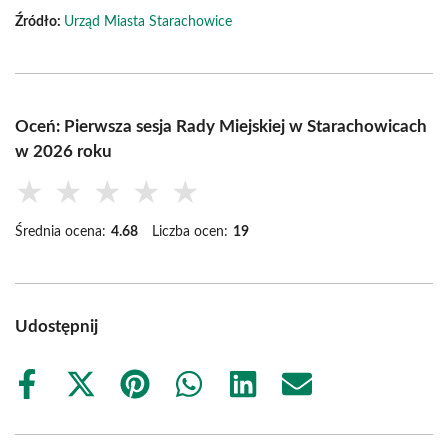
Źródło:
Urząd Miasta Starachowice
Oceń: Pierwsza sesja Rady Miejskiej w Starachowicach
w 2026 roku
★
★
★
★
★
Średnia ocena:
4.68
Liczba ocen:
19
Udostępnij
Share
Share
Share
Share
Share
Share
on
on
on
on
on
on
Facebook
X
Pinterest
WhatsApp
LinkedIn
Email
(Twitter)