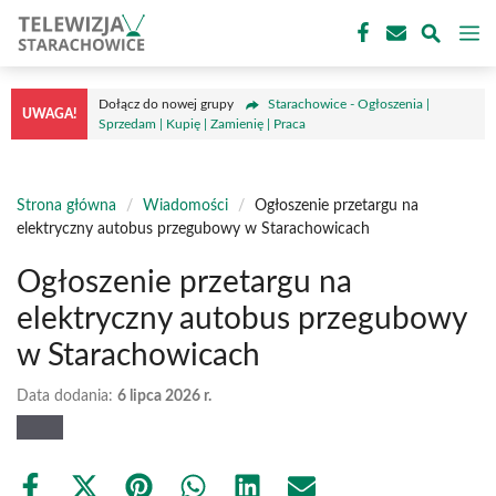
Przejdź
M
do
treści
Dołącz do nowej grupy
Starachowice - Ogłoszenia |
UWAGA!
Sprzedam | Kupię | Zamienię | Praca
Strona główna
/
Wiadomości
/
Ogłoszenie przetargu na
elektryczny autobus przegubowy w Starachowicach
Ogłoszenie przetargu na
elektryczny autobus przegubowy
w Starachowicach
Data dodania:
6 lipca 2026 r.
Share
Share
Share
Share
Share
Share