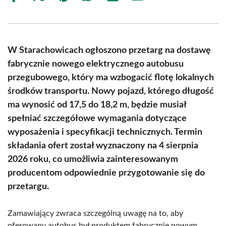
on
on
on
on
on
on
Facebook
X
Pinterest
WhatsApp
LinkedIn
Email
(Twitter)
W Starachowicach ogłoszono przetarg na dostawę
fabrycznie nowego elektrycznego autobusu
przegubowego, który ma wzbogacić flotę lokalnych
środków transportu. Nowy pojazd, którego długość
ma wynosić od 17,5 do 18,2 m, będzie musiał
spełniać szczegółowe wymagania dotyczące
wyposażenia i specyfikacji technicznych. Termin
składania ofert został wyznaczony na 4 sierpnia
2026 roku, co umożliwia zainteresowanym
producentom odpowiednie przygotowanie się do
przetargu.
Zamawiający zwraca szczególną uwagę na to, aby
oferowany autobus był produktem fabrycznie nowym,