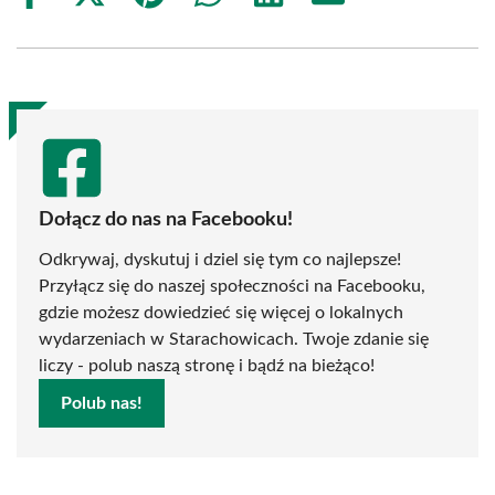
on
on
on
on
on
on
Facebook
X
Pinterest
WhatsApp
LinkedIn
Email
(Twitter)
Dołącz do nas na Facebooku!
Odkrywaj, dyskutuj i dziel się tym co najlepsze!
Przyłącz się do naszej społeczności na Facebooku,
gdzie możesz dowiedzieć się więcej o lokalnych
wydarzeniach w Starachowicach. Twoje zdanie się
liczy - polub naszą stronę i bądź na bieżąco!
Polub nas!