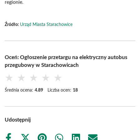
regionie.
Źródło:
Urząd Miasta Starachowice
Oceń: Ogłoszenie przetargu na elektryczny autobus
przegubowy w Starachowicach
★
★
★
★
★
Średnia ocena:
4.89
Liczba ocen:
18
Udostępnij
Share
Share
Share
Share
Share
Share