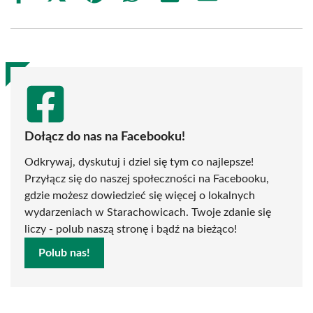
on
on
on
on
on
on
Facebook
X
Pinterest
WhatsApp
LinkedIn
Email
(Twitter)
Dołącz do nas na Facebooku!
Odkrywaj, dyskutuj i dziel się tym co najlepsze!
Przyłącz się do naszej społeczności na Facebooku,
gdzie możesz dowiedzieć się więcej o lokalnych
wydarzeniach w Starachowicach. Twoje zdanie się
liczy - polub naszą stronę i bądź na bieżąco!
Polub nas!