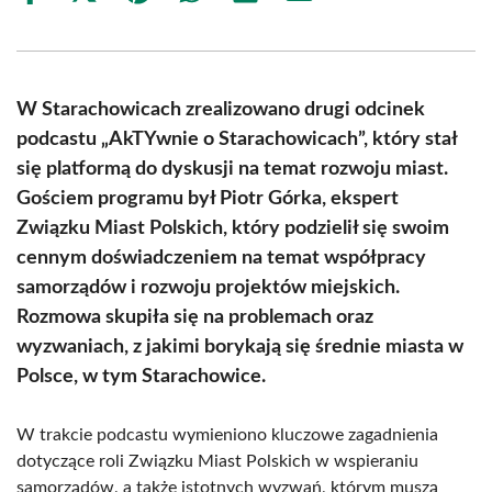
on
on
on
on
on
on
Facebook
X
Pinterest
WhatsApp
LinkedIn
Email
(Twitter)
W Starachowicach zrealizowano drugi odcinek
podcastu „AkTYwnie o Starachowicach”, który stał
się platformą do dyskusji na temat rozwoju miast.
Gościem programu był Piotr Górka, ekspert
Związku Miast Polskich, który podzielił się swoim
cennym doświadczeniem na temat współpracy
samorządów i rozwoju projektów miejskich.
Rozmowa skupiła się na problemach oraz
wyzwaniach, z jakimi borykają się średnie miasta w
Polsce, w tym Starachowice.
W trakcie podcastu wymieniono kluczowe zagadnienia
dotyczące roli Związku Miast Polskich w wspieraniu
samorządów, a także istotnych wyzwań, którym muszą