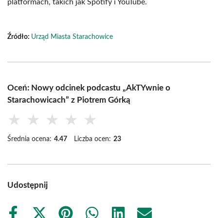
platformach, takich jak Spotify i YouTube.
Źródło:
Urząd Miasta Starachowice
Oceń: Nowy odcinek podcastu „AkTYwnie o
Starachowicach” z Piotrem Górką
★
★
★
★
★
Średnia ocena:
4.47
Liczba ocen:
23
Udostępnij
Share
Share
Share
Share
Share
Share