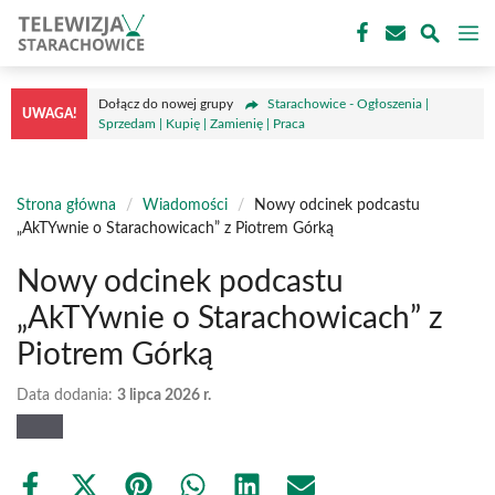
Przejdź
M
do
treści
Dołącz do nowej grupy
Starachowice - Ogłoszenia |
UWAGA!
Sprzedam | Kupię | Zamienię | Praca
Strona główna
/
Wiadomości
/
Nowy odcinek podcastu
„AkTYwnie o Starachowicach” z Piotrem Górką
Nowy odcinek podcastu
„AkTYwnie o Starachowicach” z
Piotrem Górką
Data dodania:
3 lipca 2026 r.
Share
Share
Share
Share
Share
Share