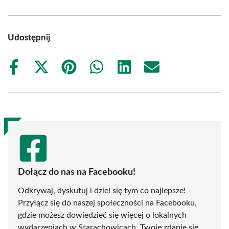
Udostępnij
Share
Share
Share
Share
Share
Share
on
on
on
on
on
on
Facebook
X
Pinterest
WhatsApp
LinkedIn
Email
(Twitter)
Dołącz do nas na Facebooku!
Odkrywaj, dyskutuj i dziel się tym co najlepsze!
Przyłącz się do naszej społeczności na Facebooku,
gdzie możesz dowiedzieć się więcej o lokalnych
wydarzeniach w Starachowicach. Twoje zdanie się