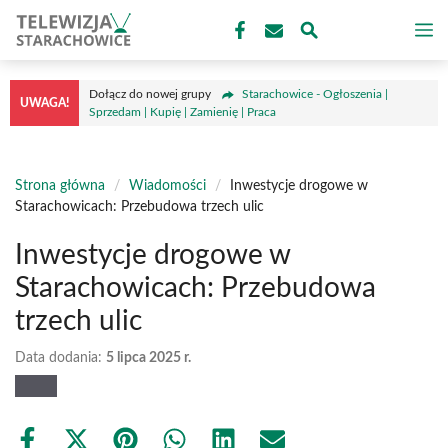
Przejdź
M
do
treści
Dołącz do nowej grupy
Starachowice - Ogłoszenia |
UWAGA!
Sprzedam | Kupię | Zamienię | Praca
Strona główna
/
Wiadomości
/
Inwestycje drogowe w
Starachowicach: Przebudowa trzech ulic
Inwestycje drogowe w
Starachowicach: Przebudowa
trzech ulic
Data dodania:
5 lipca 2025 r.
Share
Share
Share
Share
Share
Share