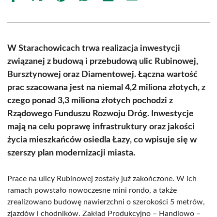
on
on
on
on
on
on
Facebook
X
Pinterest
WhatsApp
LinkedIn
Email
(Twitter)
W Starachowicach trwa realizacja inwestycji
związanej z budową i przebudową ulic Rubinowej,
Bursztynowej oraz Diamentowej. Łączna wartość
prac szacowana jest na niemal 4,2 miliona złotych, z
czego ponad 3,3 miliona złotych pochodzi z
Rządowego Funduszu Rozwoju Dróg. Inwestycje
mają na celu poprawę infrastruktury oraz jakości
życia mieszkańców osiedla Łazy, co wpisuje się w
szerszy plan modernizacji miasta.
Prace na ulicy Rubinowej zostały już zakończone. W ich
ramach powstało nowoczesne mini rondo, a także
zrealizowano budowę nawierzchni o szerokości 5 metrów,
zjazdów i chodników. Zakład Produkcyjno – Handlowo –