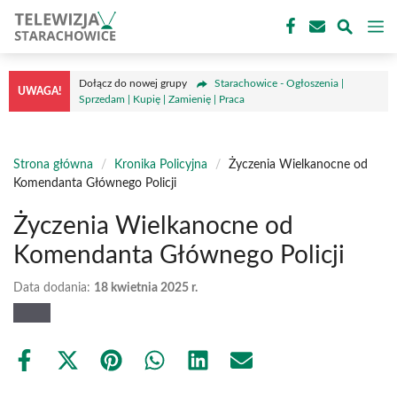
Przejdź
M
do
treści
Dołącz do nowej grupy
Starachowice - Ogłoszenia |
UWAGA!
Sprzedam | Kupię | Zamienię | Praca
Strona główna
/
Kronika Policyjna
/
Życzenia Wielkanocne od
Komendanta Głównego Policji
Życzenia Wielkanocne od
Komendanta Głównego Policji
Data dodania:
18 kwietnia 2025 r.
Share
Share
Share
Share
Share
Share
on
on
on
on
on
on
Facebook
X
Pinterest
WhatsApp
LinkedIn
Email