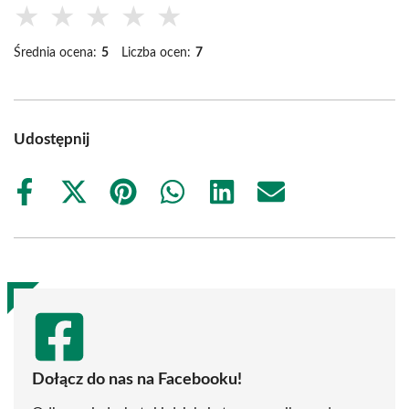
★
★
★
★
★
Średnia ocena:
5
Liczba ocen:
7
Udostępnij
Share
Share
Share
Share
Share
Share
on
on
on
on
on
on
Facebook
X
Pinterest
WhatsApp
LinkedIn
Email
(Twitter)
Dołącz do nas na Facebooku!