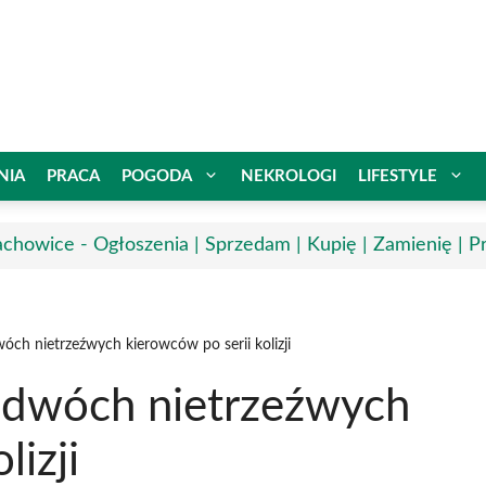
NIA
PRACA
POGODA
NEKROLOGI
LIFESTYLE
achowice - Ogłoszenia | Sprzedam | Kupię | Zamienię | P
óch nietrzeźwych kierowców po serii kolizji
 dwóch nietrzeźwych
lizji