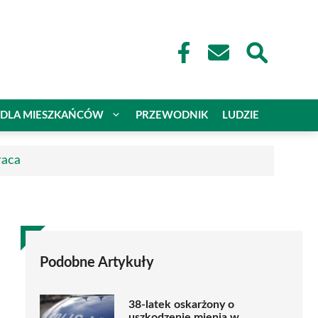
DLA MIESZKAŃCÓW
PRZEWODNIK
LUDZIE
raca
Podobne Artykuły
38-latek oskarżony o
uszkodzenie mienia w