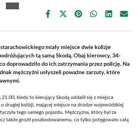
Share
Share
Share
Share
Share
Share
on
on
on
on
on
on
Facebook
X
Pinterest
WhatsApp
LinkedIn
Email
(Twitter)
starachowickiego miały miejsce dwie kolizje
dróżujących tą samą Skodą. Obaj kierowcy, 34-
co doprowadziło do ich zatrzymania przez policję. Na
jednak mężczyźni usłyszeli poważne zarzuty, które
rawnymi.
21.00, kiedy to kierujący Skodą oddalił się z miejsca
 o drugiej kolizji, mającej miejsce na drodze wojewódzkiej
tyczyła tego samego pojazdu. Mężczyzna, który był za
lecz także groził poszkodowanemu, co tylko potęgowało całą