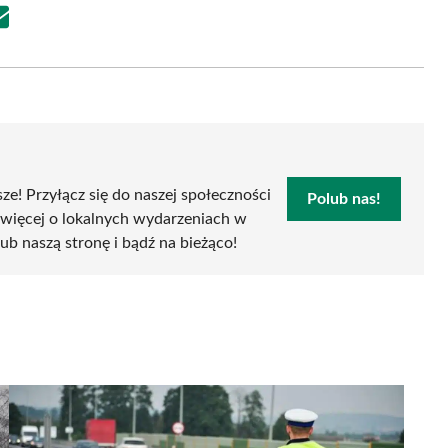
Share
on
Email
sze! Przyłącz się do naszej społeczności
Polub nas!
 więcej o lokalnych wydarzeniach w
lub naszą stronę i bądź na bieżąco!