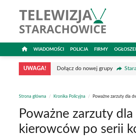
Przejdź
do
treści
WIADOMOŚCI
POLICJA
FIRMY
OGŁOSZE
UWAGA!
Dołącz do nowej grupy
Star
Strona główna
/
Kronika Policyjna
/
Poważne zarzuty dla dw
Poważne zarzuty dla
kierowców po serii ko