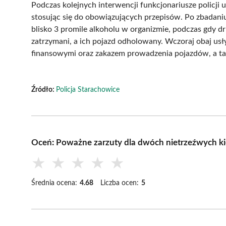
Podczas kolejnych interwencji funkcjonariusze policji us
stosując się do obowiązujących przepisów. Po zbadaniu
blisko 3 promile alkoholu w organizmie, podczas gdy dr
zatrzymani, a ich pojazd odholowany. Wczoraj obaj usł
finansowymi oraz zakazem prowadzenia pojazdów, a tak
Źródło:
Policja Starachowice
Oceń: Poważne zarzuty dla dwóch nietrzeźwych kie
★
★
★
★
★
Średnia ocena:
4.68
Liczba ocen:
5