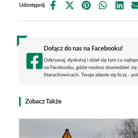
Udostępnij
Share
Share
Share
Share
Share
on
on
on
on
on
Facebook
X
Pinterest
WhatsApp
LinkedIn
(Twitter)
Dołącz do nas na Facebooku!
Odkrywaj, dyskutuj i dziel się tym co najlep
na Facebooku, gdzie możesz dowiedzieć się
Starachowicach. Twoje zdanie się liczy - po
Zobacz Także