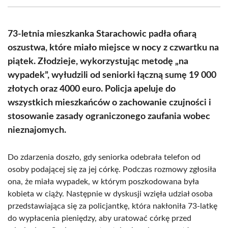
(Twitter)
73-letnia mieszkanka Starachowic padła ofiarą
oszustwa, które miało miejsce w nocy z czwartku na
piątek. Złodzieje, wykorzystując metodę „na
wypadek”, wyłudzili od seniorki łączną sumę 19 000
złotych oraz 4000 euro. Policja apeluje do
wszystkich mieszkańców o zachowanie czujności i
stosowanie zasady ograniczonego zaufania wobec
nieznajomych.
Do zdarzenia doszło, gdy seniorka odebrała telefon od
osoby podającej się za jej córkę. Podczas rozmowy zgłosiła
ona, że miała wypadek, w którym poszkodowana była
kobieta w ciąży. Następnie w dyskusji wzięła udział osoba
przedstawiająca się za policjantkę, która nakłoniła 73-latkę
do wypłacenia pieniędzy, aby uratować córkę przed