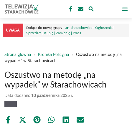
Przejdź
M
do
treści
Dołącz do nowej grupy
Starachowice - Ogłoszenia |
UWAGA!
Sprzedam | Kupię | Zamienię | Praca
Strona główna
/
Kronika Policyjna
/
Oszustwo na metodę „na
wypadek” w Starachowicach
Oszustwo na metodę „na
wypadek” w Starachowicach
Data dodania:
10 października 2025 r.
Share
Share
Share
Share
Share
Share
on
on
on
on
on
on
Facebook
X
Pinterest
WhatsApp
LinkedIn
Email