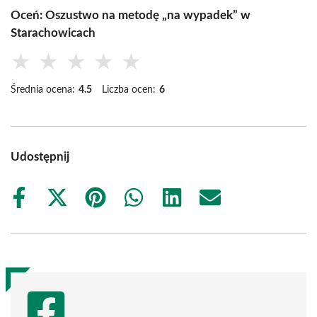
Oceń: Oszustwo na metodę „na wypadek” w
Starachowicach
★
★
★
★
★
Średnia ocena:
4.5
Liczba ocen:
6
Udostępnij
Share
Share
Share
Share
Share
Share
on
on
on
on
on
on
Facebook
X
Pinterest
WhatsApp
LinkedIn
Email
(Twitter)