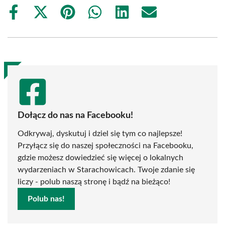
Share
Share
Share
Share
Share
Share
on
on
on
on
on
on
Facebook
X
Pinterest
WhatsApp
LinkedIn
Email
(Twitter)
Dołącz do nas na Facebooku!
Odkrywaj, dyskutuj i dziel się tym co najlepsze!
Przyłącz się do naszej społeczności na Facebooku,
gdzie możesz dowiedzieć się więcej o lokalnych
wydarzeniach w Starachowicach. Twoje zdanie się
liczy - polub naszą stronę i bądź na bieżąco!
Polub nas!