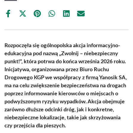
Share
Share
Share
Share
Share
Share
on
on
on
on
on
on
Facebook
X
Pinterest
WhatsApp
LinkedIn
Email
(Twitter)
Rozpoczęła się ogólnopolska akcja informacyjno-
edukacyjna pod nazwą „Zwolnij – niebezpieczny
punkt!”, która potrwa do końca września 2026 roku.
Inicjatywa, organizowana przez Biuro Ruchu
Drogowego KGP we współpracy z firmą Yanosik SA,
ma na celu zwiększenie bezpieczeństwa na drogach
poprzez informowanie kierowców o miejscach o
podwyższonym ryzyku wypadków. Akcja obejmuje
zarówno dłuższe odcinki dróg, jak i konkretne,
niebezpieczne lokalizacje, takie jak skrzyżowania
czy przejścia dla pieszych.