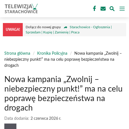
Przejdź
M
do
treści
Dołącz do nowej grupy
Starachowice - Ogłoszenia |
UWAGA!
Sprzedam | Kupię | Zamienię | Praca
Strona główna
/
Kronika Policyjna
/
Nowa kampania „Zwolnij –
niebezpieczny punkt!” ma na celu poprawę bezpieczeństwa na
drogach
Nowa kampania „Zwolnij –
niebezpieczny punkt!” ma na celu
poprawę bezpieczeństwa na
drogach
Data dodania:
2 czerwca 2026 r.