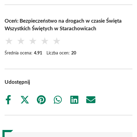
Oceń: Bezpieczeństwo na drogach w czasie Święta
Wszystkich Świętych w Starachowicach
★
★
★
★
★
Średnia ocena:
4.91
Liczba ocen:
20
Udostępnij
Share
Share
Share
Share
Share
Share
on
on
on
on
on
on
Facebook
X
Pinterest
WhatsApp
LinkedIn
Email
(Twitter)