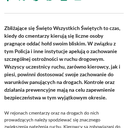
on
on
on
on
on
on
Facebook
X
Pinterest
WhatsApp
LinkedIn
Email
(Twitter)
Zbliżające się Święto Wszystkich Świętych to czas,
kiedy do cmentarzy kierują się liczne osoby
pragnące oddać hołd swoim bliskim. W związku z
tym Policja i inne instytucje apelują o zachowanie
szczególnej ostrożności w ruchu drogowym.
Wszyscy uczestnicy ruchu, zarówno kierowcy, jak i
piesi, powinni dostosować swoje zachowanie do
warunków panujących na drogach. Kontrole oraz
działania prewencyjne mają na celu zapewnienie
bezpieczeństwa w tym wyjątkowym okresie.
W rejonach cmentarzy oraz na drogach do nich
prowadzących należy spodziewać się znacznego
zwiększenia natężenia ruchu. Kierowcy są zobowiązani do