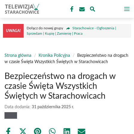
Przejdź
M
do
treści
Dołącz do nowej grupy
Starachowice - Ogłoszenia |
UWAGA!
Sprzedam | Kupię | Zamienię | Praca
Strona główna
/
Kronika Policyjna
/
Bezpieczeństwo na drogach
w czasie Święta Wszystkich Świętych w Starachowicach
Bezpieczeństwo na drogach w
czasie Święta Wszystkich
Świętych w Starachowicach
Data dodania:
31 października 2025 r.
Share
Share
Share
Share
Share
Share