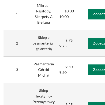
Mikrus -
Rajstopy,
10.00
1
Zobacz
Skarpety &
10.00
Bielizna
Sklep z
9.75
2
pasmanterią i
Zobacz
9.75
galanterią
Pasmanteria
9.50
3
Górski
Zobacz
9.50
Michał
Sklep
Tekstylno-
Przemysłowy
9.25