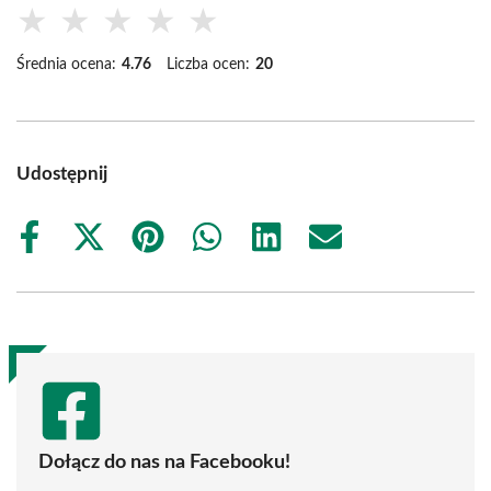
★
★
★
★
★
Średnia ocena:
4.76
Liczba ocen:
20
Udostępnij
Share
Share
Share
Share
Share
Share
on
on
on
on
on
on
Facebook
X
Pinterest
WhatsApp
LinkedIn
Email
(Twitter)
Dołącz do nas na Facebooku!