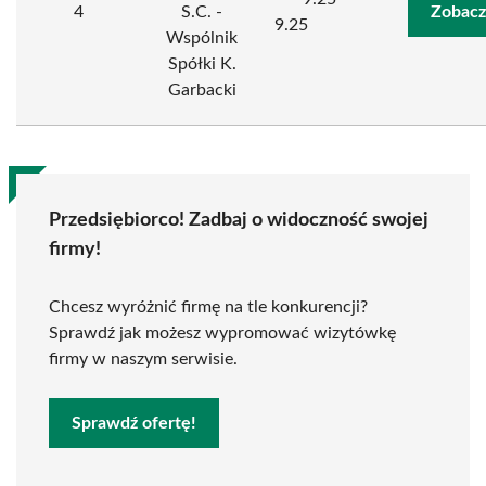
4
S.C. -
Zobacz
9.25
Wspólnik
Spółki K.
Garbacki
Przedsiębiorco! Zadbaj o widoczność swojej
firmy!
Chcesz wyróżnić firmę na tle konkurencji?
Sprawdź jak możesz wypromować wizytówkę
firmy w naszym serwisie.
Sprawdź ofertę!