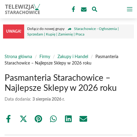
Przejdź
M
do
treści
Dołącz do nowej grupy
Starachowice - Ogłoszenia |
UWAGA!
Sprzedam | Kupię | Zamienię | Praca
Strona główna
/
Firmy
/
Zakupy i Handel
/
Pasmanteria
Starachowice – Najlepsze Sklepy w 2026 roku
Pasmanteria Starachowice –
Najlepsze Sklepy w 2026 roku
Data dodania:
3 sierpnia 2026 r.
Share
Share
Share
Share
Share
Share
on
on
on
on
on
on
Facebook
X
Pinterest
WhatsApp
LinkedIn
Email
(Twitter)