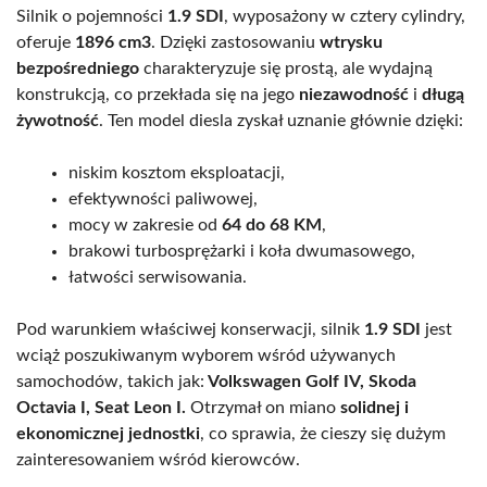
Silnik o pojemności
1.9 SDI
, wyposażony w cztery cylindry,
oferuje
1896 cm3
. Dzięki zastosowaniu
wtrysku
bezpośredniego
charakteryzuje się prostą, ale wydajną
konstrukcją, co przekłada się na jego
niezawodność
i
długą
żywotność
. Ten model diesla zyskał uznanie głównie dzięki:
niskim kosztom eksploatacji,
efektywności paliwowej,
mocy w zakresie od
64 do 68 KM
,
brakowi turbosprężarki i koła dwumasowego,
łatwości serwisowania.
Pod warunkiem właściwej konserwacji, silnik
1.9 SDI
jest
wciąż poszukiwanym wyborem wśród używanych
samochodów, takich jak:
Volkswagen Golf IV, Skoda
Octavia I, Seat Leon I.
Otrzymał on miano
solidnej i
ekonomicznej jednostki
, co sprawia, że cieszy się dużym
zainteresowaniem wśród kierowców.