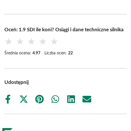
Oceń: 1.9 SDI ile koni? Osiągi i dane techniczne silnika
★
★
★
★
★
Średnia ocena:
4.97
Liczba ocen:
22
Udostępnij
Share
Share
Share
Share
Share
Share
on
on
on
on
on
on
Facebook
X
Pinterest
WhatsApp
LinkedIn
Email
(Twitter)