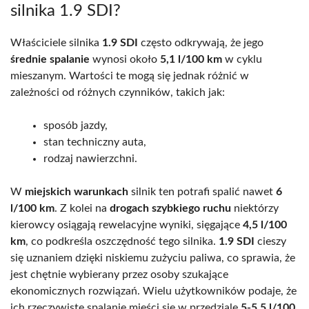
silnika 1.9 SDI?
Właściciele silnika
1.9 SDI
często odkrywają, że jego
średnie spalanie
wynosi około
5,1 l/100 km
w cyklu
mieszanym. Wartości te mogą się jednak różnić w
zależności od różnych czynników, takich jak:
sposób jazdy,
stan techniczny auta,
rodzaj nawierzchni.
W
miejskich warunkach
silnik ten potrafi spalić nawet
6
l/100 km
. Z kolei na
drogach szybkiego ruchu
niektórzy
kierowcy osiągają rewelacyjne wyniki, sięgające
4,5 l/100
km
, co podkreśla oszczędność tego silnika.
1.9 SDI
cieszy
się uznaniem dzięki niskiemu zużyciu paliwa, co sprawia, że
jest chętnie wybierany przez osoby szukające
ekonomicznych rozwiązań. Wielu użytkowników podaje, że
ich rzeczywiste spalanie mieści się w przedziale
5-5,5 l/100