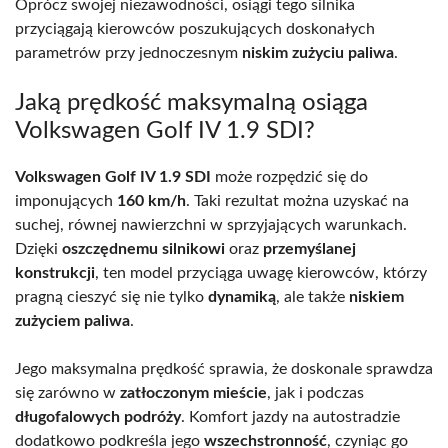
Oprócz swojej niezawodności, osiągi tego silnika
przyciągają kierowców poszukujących doskonałych
parametrów przy jednoczesnym
niskim zużyciu paliwa
.
Jaką prędkość maksymalną osiąga
Volkswagen Golf IV 1.9 SDI?
Volkswagen Golf IV 1.9 SDI
może rozpędzić się do
imponujących
160 km/h
. Taki rezultat można uzyskać na
suchej, równej nawierzchni w sprzyjających warunkach.
Dzięki
oszczędnemu silnikowi
oraz
przemyślanej
konstrukcji
, ten model przyciąga uwagę kierowców, którzy
pragną cieszyć się nie tylko
dynamiką
, ale także
niskiem
zużyciem paliwa
.
Jego maksymalna prędkość sprawia, że doskonale sprawdza
się zarówno w
zatłoczonym mieście
, jak i podczas
długofalowych podróży
. Komfort jazdy na autostradzie
dodatkowo podkreśla jego
wszechstronność
, czyniąc go