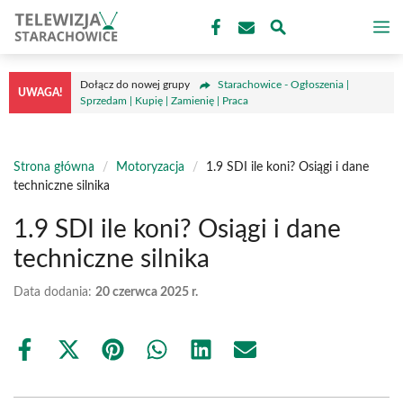
Przejdź
M
do
treści
Dołącz do nowej grupy
Starachowice - Ogłoszenia |
UWAGA!
Sprzedam | Kupię | Zamienię | Praca
Strona główna
/
Motoryzacja
/
1.9 SDI ile koni? Osiągi i dane
techniczne silnika
1.9 SDI ile koni? Osiągi i dane
techniczne silnika
Data dodania:
20 czerwca 2025 r.
Share
Share
Share
Share
Share
Share
on
on
on
on
on
on
Facebook
X
Pinterest
WhatsApp
LinkedIn
Email
(Twitter)